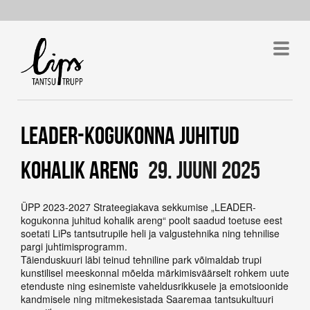
LEADER-KOGUKONNA JUHITUD
KOHALIK ARENG
29. JUUNI 2025
ÜPP 2023-2027 Strateegiakava sekkumise „LEADER-
kogukonna juhitud kohalik areng“ poolt saadud toetuse eest
soetati LiPs tantsutrupile heli ja valgustehnika ning tehnilise
pargi juhtimisprogramm.
Täienduskuuri läbi teinud tehniline park võimaldab trupi
kunstilisel meeskonnal mõelda märkimisväärselt rohkem uute
etenduste ning esinemiste vaheldusrikkusele ja emotsioonide
kandmisele ning mitmekesistada Saaremaa tantsukultuuri