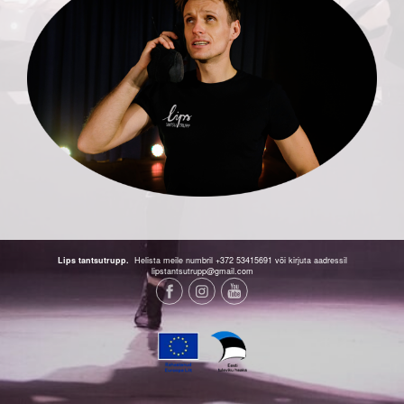
Lips tantsutrupp.
Helista meile numbril +372 53415691 või kirjuta aadressil
lipstantsutrupp@gmail.com